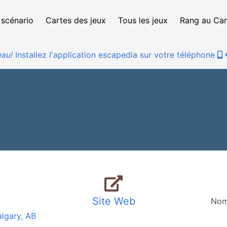
 scénario
Cartes des jeux
Tous les jeux
Rang au Ca
au!
Installez l'application escapedia sur votre téléphone
Site Web
Nom
lgary, AB