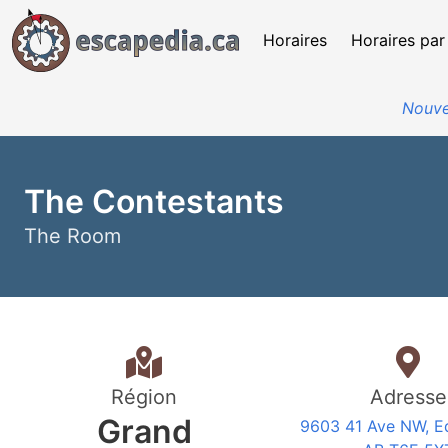
Horaires
Horaires par
Nouve
The Contestants
The Room
Région
Adresse
Grand
9603 41 Ave NW, E