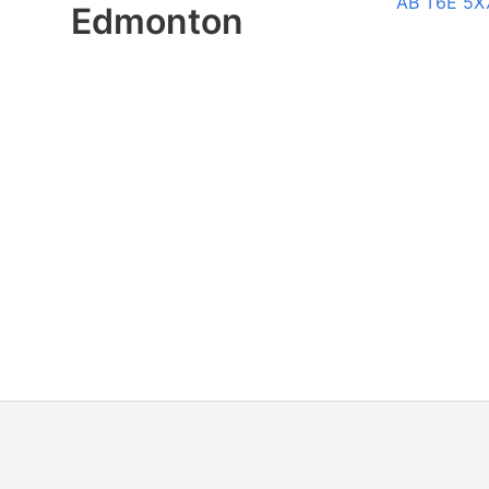
AB T6E 5X
Edmonton