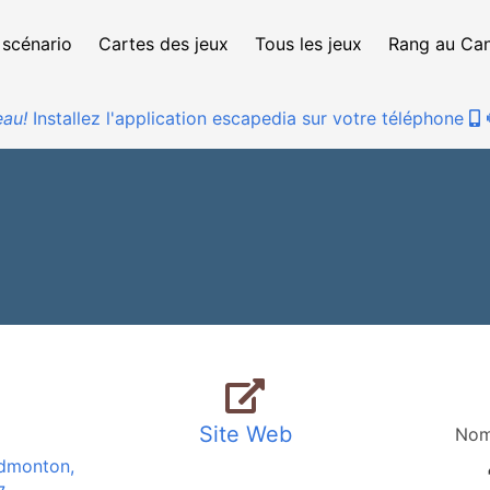
 scénario
Cartes des jeux
Tous les jeux
Rang au Ca
au!
Installez l'application escapedia sur votre téléphone
Site Web
Nom
dmonton,