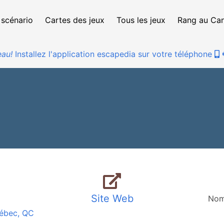
 scénario
Cartes des jeux
Tous les jeux
Rang au Ca
au!
Installez l'application escapedia sur votre téléphone
Site Web
Nom
uébec, QC